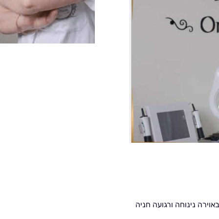
יער ותק של 18 שנה טיפולים באוירה נינוחה ורגועה חניה