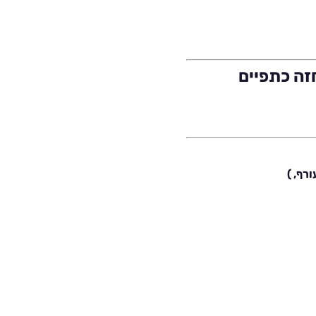
זה כתפיים
רף, )