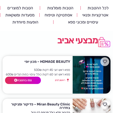
לכל ההטבות
הטבות מומלצות
הטבות למוצרים
אטרקציות ופנאי
אסתטיקה וטיפוח
מסעדות ומשקאות
עיסויים ומכוני ספא
הופעות מיוחדות
מבצעי אביב
HOMAGE BEAUTY – מכון יופי
ספא ראש זוגי 45 דקות 500₪
ספא ראש זוגי 60 דקות כולל עיסוי כפות רגליים 600₪
צפו בהטבה
ראשון לציון
Miran Beauty Clinic – פדיקור ומניקור
בחדרה
פדיקור מלא כולל מריחת לק רגיל .