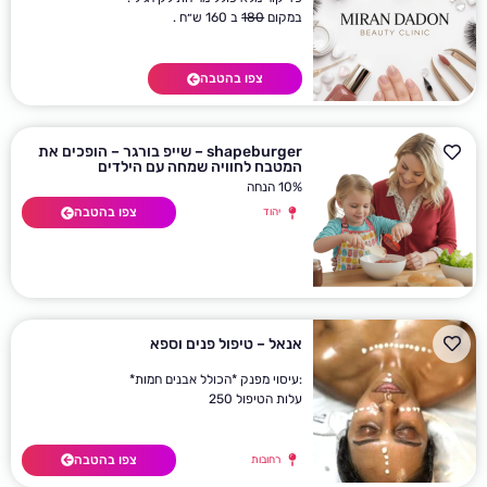
במקום
180
ב 160 ש״ח .
צפו בהטבה
shapeburger – שייפ בורגר – הופכים את
המטבח לחוויה שמחה עם הילדים
10% הנחה
צפו בהטבה
יהוד
אנאל – טיפול פנים וספא
:עיסוי מפנק *הכולל אבנים חמות*
עלות הטיפול 250
צפו בהטבה
רחובות