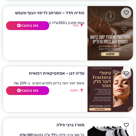
הודיה חדד – המרחב לריפוי הגוף והנפש
עיסוי מפנק ב250ש"ח קבלו טיפול לבחירה במתנה
צפו בהטבה
צפת
טליה דגן – אסתטיקאית רפואית
טיפול זוהר ויופי בדיוק לחודש הקרוב ב-229 שח
צפו בהטבה
רחובות
מארז גרבי פילה
כל סוגי גרבי פילה ב99 ש"ח במקום
149 ש"ח