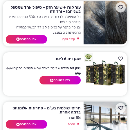
עור קורן + שיער חזק – טיפול אחד שמטפל
בשניהם! – ורד חזן
כל הטיפולים לכבוד יום האהבה ב 50% הנחה לסגירת
סידרת טיפולים.
ובנוסף מתנה על כל טיפול בודד תכשיר לבחירה
מהמשתתפים במבצע.
צפו בהטבה
קריית עקרון
שמן זית 6 ליטר
שמן זית מצדה 6 ליטר ב219 שח + משלוח במקום
359
ש"ח
צפו בהטבה
תריסי שולמית בע"מ – פתרונות אלומניום
ברמה אחרת
5% הנחה
צפו בהטבה
טבריה