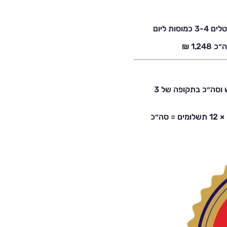
סה״כ 288 כמוסות (96 לחודש) • ⁠ירידה של 4-2 קילו בחודש וסה״כ בתקופה של 3
• מחיר חבילת פרימיום ל־3 חודשים – מחיר לחודש 262.5 ₪ × 12 תשלומים = סה״כ