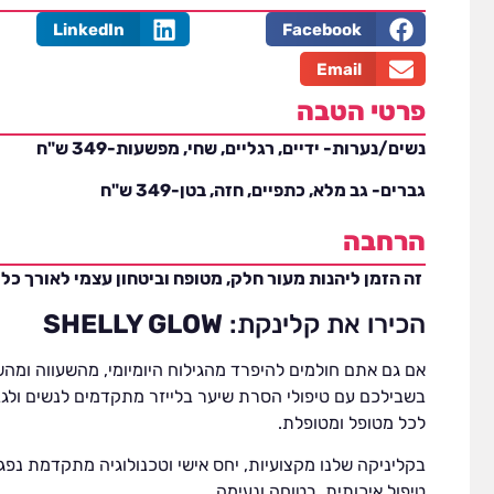
LinkedIn
Facebook
Email
פרטי הטבה
נשים/נערות- ידיים, רגליים, שחי, מפשעות-349 ש"ח
גברים- גב מלא, כתפיים, חזה, בטן-349 ש"ח
הרחבה
זה הזמן ליהנות מעור חלק, מטופח וביטחון עצמי לאורך כל
הכירו את קלינקת:
SHELLY GLOW
אם גם אתם חולמים להיפרד מהגילוח היומיומי, מהשעווה ומהש
בשבילכם עם טיפולי הסרת שיער בלייזר מתקדמים לנשים ול
לכל מטופל ומטופלת.
בקליניקה שלנו מקצועיות, יחס אישי וטכנולוגיה מתקדמת נפגש
טיפול איכותית, בטוחה ונעימה.