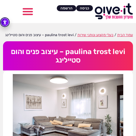
כניסה
הרשמה
עמוד הבית
/
בעלי מקצוע ונותני שירות
/ paulina trost levi – עיצוב פנים והום סטיילינג
paulina trost levi – עיצוב פנים והום
סטיילינג