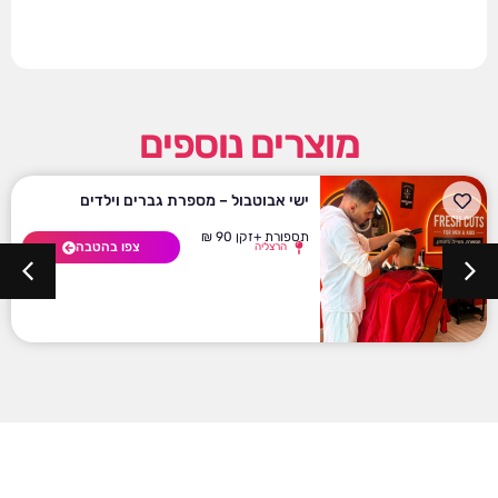
מוצרים נוספים
ישי אבוטבול – מספרת גברים וילדים
תספורת +זקן 90 ₪
צפו בהטבה
הרצליה