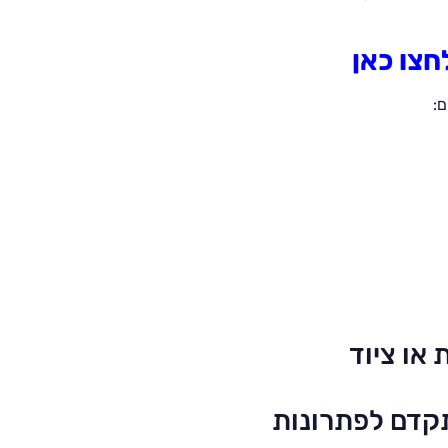
חצו כאן
ם:
או ציוד
כיר את BPOWER ולהתקדם לפתרונות