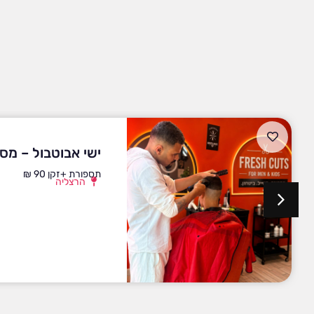
ישי אבוטבול – מס
תספורת +זקן 90 ₪
הרצליה