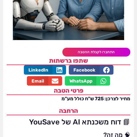
התחברו לקבלת ההטבה
שתפו ברשתות
LinkedIn
Facebook
Email
WhatsApp
פרטי הטבה
מחיר לצרכן: 725 ש"ח כולל מע"מ
הרחבה
📘 דוח משכנתא AI של YouSave
🧠 מה זה?