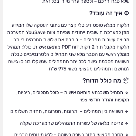
שלא סגרו דרכם – ולספק ערך מיידי בכל זאת
⚙ איך זה עובד?
הלקוח ממלא טופס דיגיטלי קצר עם נתוני העסקה שלו המידע
מוזן למערכת חישובית ייחודית שפיתח צוות YouSave המערכת
מריצה עשרות תמהילים – בוחרת את שלושת החכמים ביותר
הלקוח מקבל תוך 2 דקות דוח PDF מותאם אישית, כולל: תמהיל
מומלץ ראשי עם הסבר מלא שני תמהילים אלטרנטיביים טבלת
השוואה מסכמת גישה לכל יתר התמהילים שנשקלו בונוס: גישה
למחשבון תמהילים מקצועי בשווי 975 ש"ח
📦 מה כולל הדוח?
🔹 תמהיל משכנתא מותאם אישית – כולל מסלולים, ריביות,
תקופות והחזר חודשי צפוי
🔹 השוואה בין תמהילים – יתרונות, חסרונות, תחזית תשלומים
🔹 פריסה מלאה של עשרות התמהילים שהמערכת שקלה
🔹 הסבר מקצועי כתוב בשפה פשוטה – ללא מינוחים טכניים