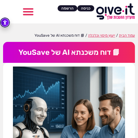
כניסה
הרשמה
עמוד הבית
/
ייעוץ מיסוי וכלכלה
/ 📘 דוח משכנתא AI של YouSave
📘 דוח משכנתא AI של YouSave