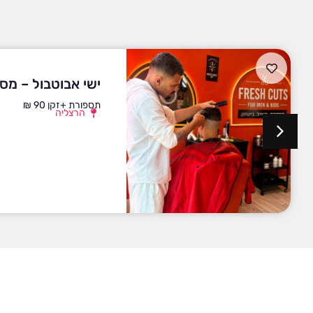
ישי אבוטבול – מס
תספורת +זקן 90 ₪
הרצליה