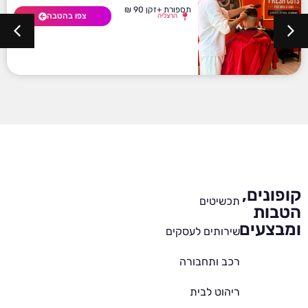
תספורת +זקן 90 ₪
צפו בהטבה
הרצליה
קופונים,
תכשיטים
הטבות
ומבצעים
שירותים לעסקים
רכב ותחבורה
ריהוט לבית