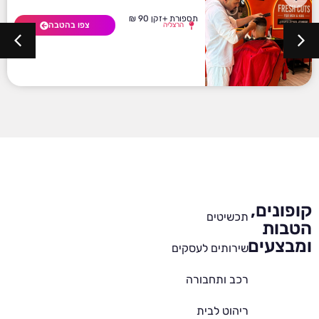
תספורת +זקן 90 ₪
צפו בהטבה
הרצליה
קופונים,
תכשיטים
הטבות
ומבצעים
שירותים לעסקים
רכב ותחבורה
ריהוט לבית