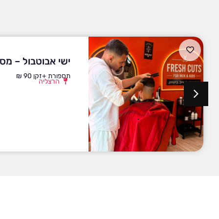
ישי אבוטבול – מס
תספורת +זקן 90 ₪
הרצליה