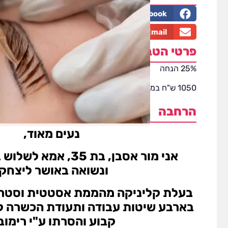
LinkedIn
Facebook
Email
פרטי הטבה
25% הנחה
1050 ש"ח במקום
1400 ש"ח
הרחבה
נעים מאוד,
אני מור אסבן, בת 35, 
ונשואה באושר ליצחק.
בעלת קליניקה מהממת אסטטית וסטרי
בארבע שיטות עבודה ותעודת הכשרה לב
קבוע והסרתו ע"י רימוב