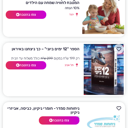
המטבח לחוויה שמחה עם הילדים
10% הנחה
צפו בהטבה
יהוד
הספר "12 ימים ביוני" – כך ניצחנו באיראן
רק 199 ש"ח במקום
299 ש"ח
כולל משלוח עד הבית
צפו בהטבה
תל אביב
ניחוחות סמדר- חומרי ניקיון, כביסה, אביזרי
ניקיון
5% אחוז הנחה על כל האתר
צפו בהטבה