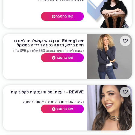
צפו בהטבה
Edeng'izer- עדן גבאי קואצ'רית לאורח
חיים בריא, תזונה נכונה וירידה במשקל
קבוצת ליווי חודשית: במקום
550 ש"ח
רק 395 ש"ח
צפו בהטבה
REVIVE – יועצת ומלווה עסקית לקליניקות
פגישת אסטרטגיה עסקית ראשונה במתנה
צפו בהטבה