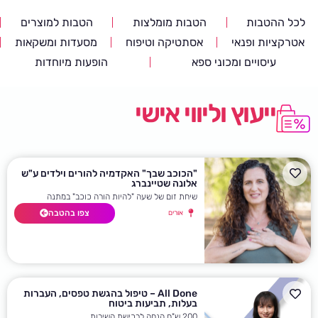
לכל ההטבות
הטבות מומלצות
הטבות למוצרים
אטרקציות ופנאי
אסתטיקה וטיפוח
מסעדות ומשקאות
עיסויים ומכוני ספא
הופעות מיוחדות
ייעוץ וליווי אישי
"הכוכב שבך" האקדמיה להורים וילדים ע"ש
אלונה שטיינברג
שיחת זום של שעה "להיות הורה כוכב" במתנה
צפו בהטבה
אורים
All Done – טיפול בהגשת טפסים, העברות
בעלות, תביעות ביטוח
200 ש"ח הנחה לרכישת השירות