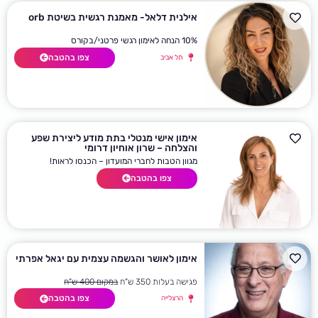
אילנית דלאל- מאמנת רגשית בשיטת orb
10% הנחה לאימון רגשי פרטני/בקורס
צפו בהטבה
תל אביב
אימון אישי מנטלי בתת מודע ליצירת שפע
והצלחה – שרון אוחיון דרומי
מגוון הטבות לחברי המועדון – הכנסו לראות!
צפו בהטבה
אימון לאושר והגשמה עצמית עם יגאל אפרתי
פגישה בעלות 350 ש"ח
במקום 400 ש"ח
צפו בהטבה
הרצלייה