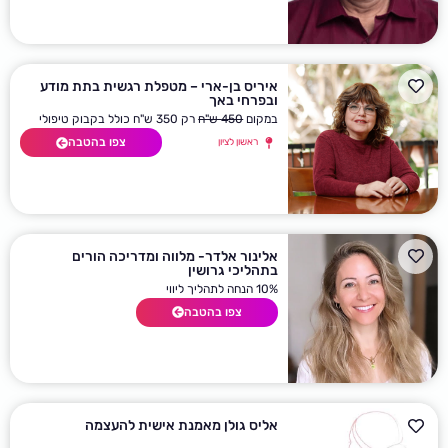
איריס בן-ארי – מטפלת רגשית בתת מודע
ובפרחי באך
במקום
450 ש"ח
רק 350 ש"ח כולל בקבוק טיפולי
צפו בהטבה
ראשון לציון
אלינור אלדר- מלווה ומדריכה הורים
בתהליכי גרושין
10% הנחה לתהליך ליווי
צפו בהטבה
אליס גולן מאמנת אישית להעצמה